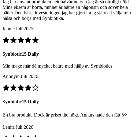
Jag har använt produkten i ett halvår nu och jag är så otroligt nöjd.
Mina eksem är borta, minnet är bättre än någonsin och sover hela
nätter Den bästa investeringen jag har gjort i mig själv att välja min
hälsa och börja med Synbiotika.
Jennie
|
Juli 2025
Synbiotic15 Daily
Min mage mår då mycket bättre med hjälp av Symbiotics
Anonym
|
Juli 2026
Synbiotic15 Daily
En bra produkt. Dock är priset lite högt. Annars hade den fått 5⭐️
Lenita
|
Juli 2026