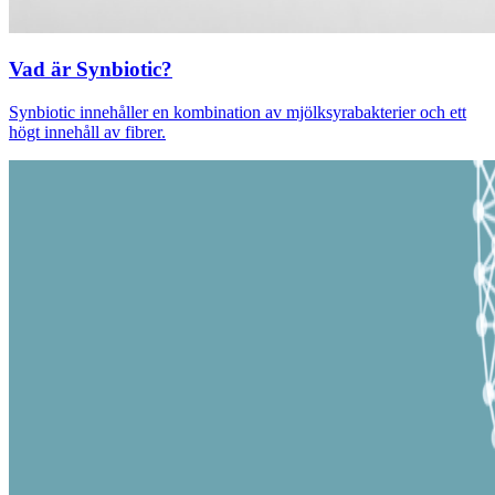
Vad är Synbiotic?
Synbiotic innehåller en kombination av mjölksyrabakterier och ett
högt innehåll av fibrer.