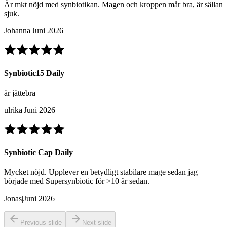
Är mkt nöjd med synbiotikan. Magen och kroppen mår bra, är sällan
sjuk.
Johanna
|
Juni 2026
Synbiotic15 Daily
är jättebra
ulrika
|
Juni 2026
Synbiotic Cap Daily
Mycket nöjd. Upplever en betydligt stabilare mage sedan jag
började med Supersynbiotic för >10 år sedan.
Jonas
|
Juni 2026
Previous slide
Next slide